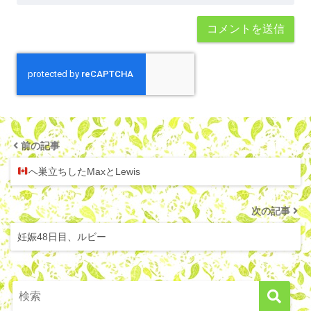
前の記事
へ巣立ちしたMaxとLewis
次の記事
妊娠48日目、ルビー