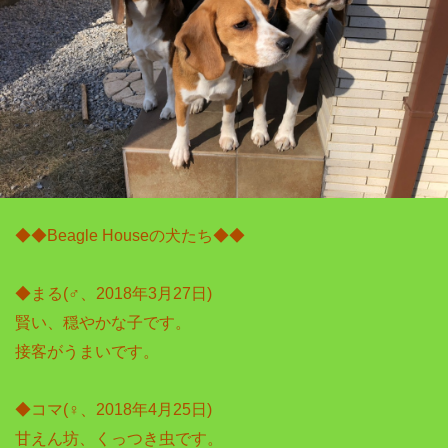
◆◆Beagle Houseの犬たち◆◆

◆まる(♂、2018年3月27日)

賢い、穏やかな子です。

接客がうまいです。

◆コマ(♀、2018年4月25日)

甘えん坊、くっつき虫です。
