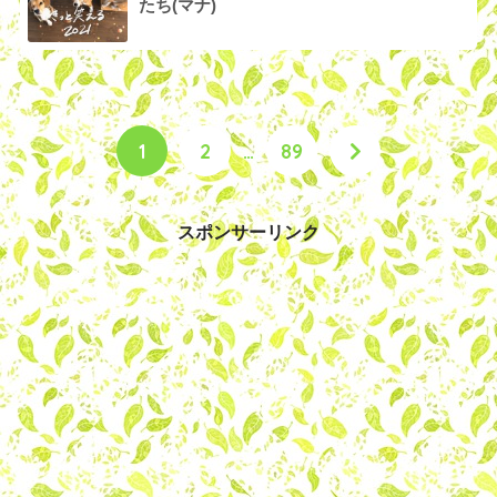
たち(マナ)
1
2
…
89
スポンサーリンク