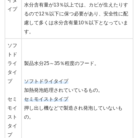
イタ
水分含有量が13％以上では、カビが生えたりす
イプ
るので12％以下に保つ必要があり、安全性に配
慮して多くは水分含有量10％以下となっていま
す。
ソフ
トド
ライ
製品水分25～35％程度のフード。
タイ
プ
ソフトドライタイプ
加熱発泡処理されていているもの。
セミ
セミモイストタイプ
モイ
押し出し機などで製造され発泡していないも
スト
の。
タイ
プ