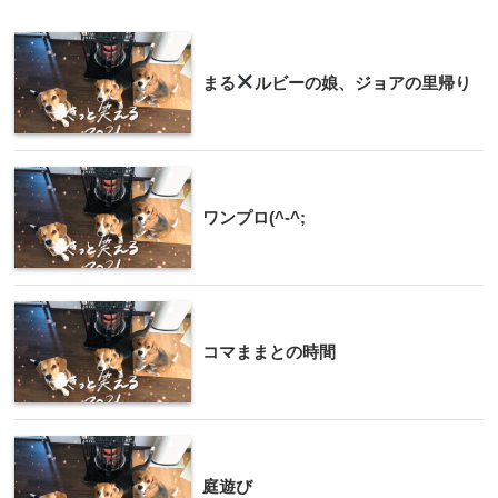
まる
ルビーの娘、ジョアの里帰り
ワンプロ(^-^;
コマままとの時間
庭遊び