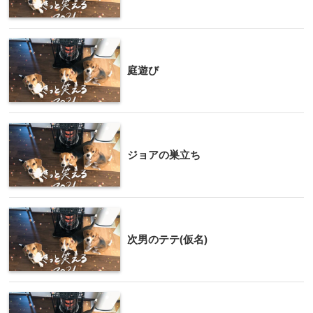
庭遊び
ジョアの巣立ち
次男のテテ(仮名)