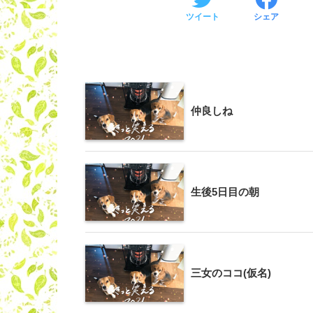
ツイート
シェア
仲良しね
生後5日目の朝
三女のココ(仮名)