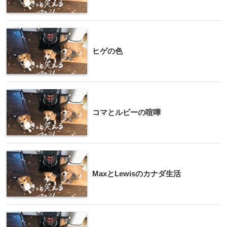
ヒゲの色
コマとルビーの喧嘩
MaxとLewisのカナダ生活