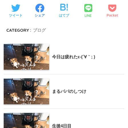
LINE
ツイート
シェア
はてブ
Pocket
CATEGORY :
ブログ
今日は疲れたε-(´∀｀; )
まるパパのしつけ
生後4日目