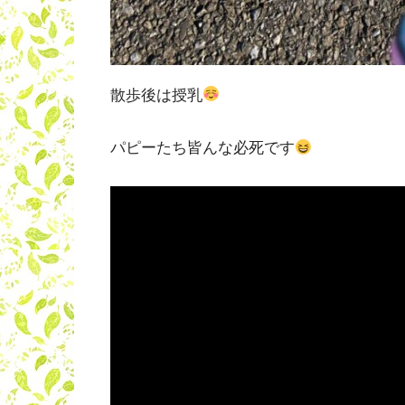
散歩後は授乳
パピーたち皆んな必死です