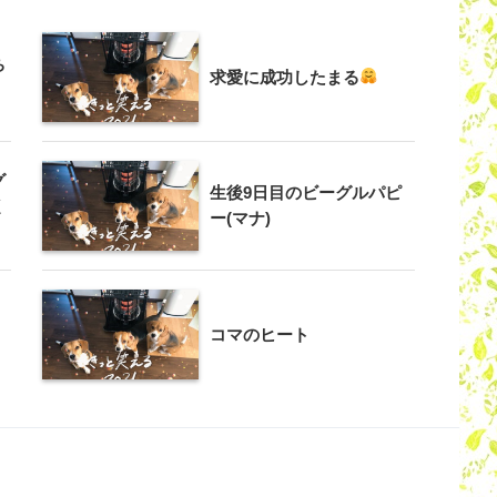
ち
求愛に成功したまる
グ
生後9日目のビーグルパピ
く
ー(マナ)
コマのヒート