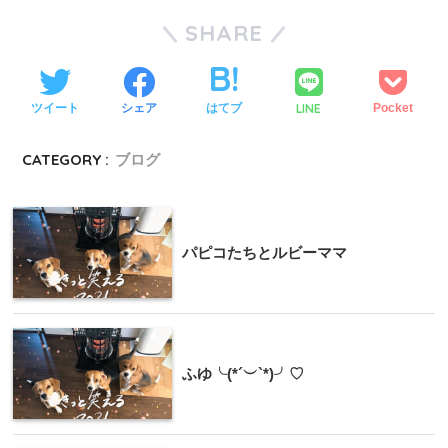
SHARE
LINE
ツイート
シェア
はてブ
Pocket
CATEGORY :
ブログ
パピコたちとルビーママ
ふゆ╰(*´︶`*)╯♡