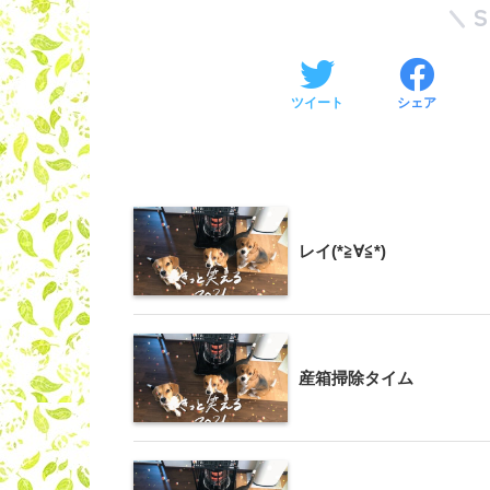
ツイート
シェア
レイ(*≧∀≦*)
産箱掃除タイム