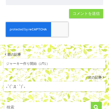
前の記事
ジャーキー作り開始（≧∇≦）
次の記事
｡ﾟ(ﾟ´Д｀ﾟ)ﾟ｡