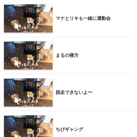
マナとリキも一緒に運動会
まるの寝方
脱走できないよ〜
ちびギャング