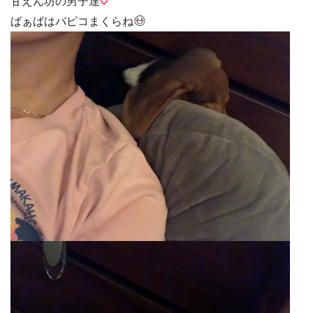
甘えん坊の男子達
ばぁばはパピコまくらね