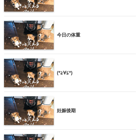
今日の体重
(*≧∀≦*)
妊娠後期