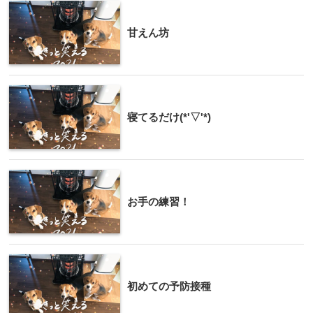
甘えん坊
寝てるだけ(*'▽'*)
お手の練習！
初めての予防接種