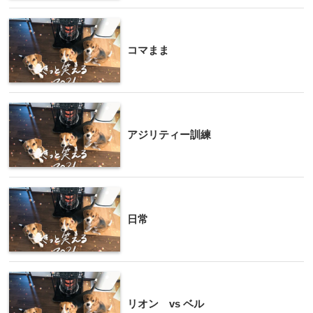
コマまま
アジリティー訓練
日常
リオン vs ベル