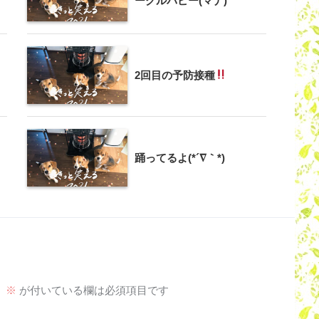
ーグルパピー(マナ)
2回目の予防接種
踊ってるよ(*´∇｀*)
。
※
が付いている欄は必須項目です