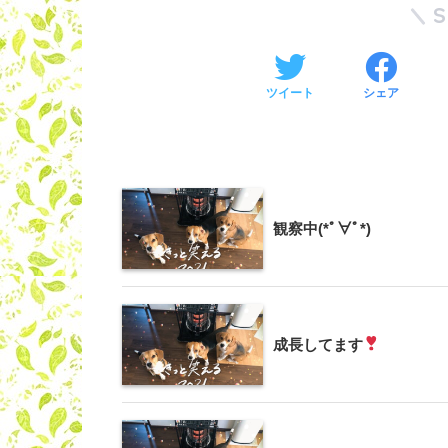
ツイート
シェア
観察中(*ﾟ∀ﾟ*)
成長してます