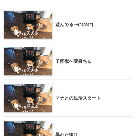
遊んでる〜(*≧∀≦*)
子怪獣へ変身ちゅ
マナとの生活スタート
暴れた後は