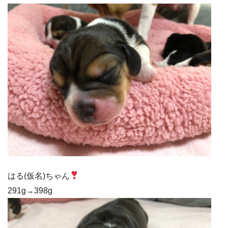
はる(仮名)ちゃん
291g→398g