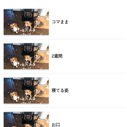
コマまま
2週間
寝てる姿
お口