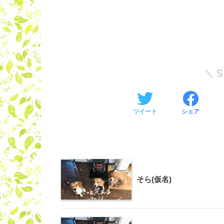
ツイート
シェア
そら(仮名)