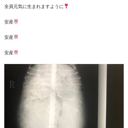
全員元気に生まれますように
安産
安産
安産