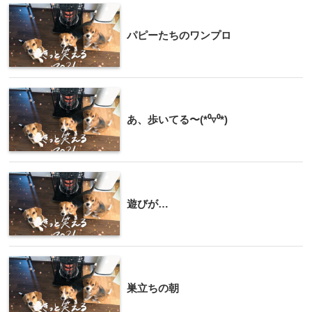
パピーたちのワンプロ
あ、歩いてる〜(*⁰▿⁰*)
遊びが…
巣立ちの朝