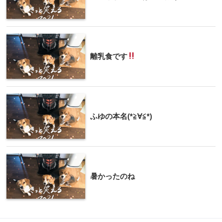
離乳食です
ふゆの本名(*≧∀≦*)
暑かったのね