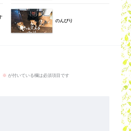
す
のんびり
。
※
が付いている欄は必須項目です