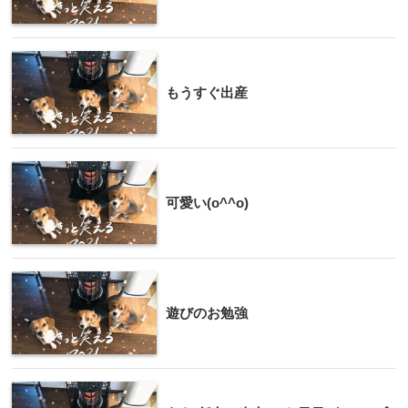
もうすぐ出産
可愛い(o^^o)
遊びのお勉強