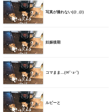
写真が撮れない(@_@)
妊娠後期
コマまま…(ㆀ˘･з･˘)
ルビーと