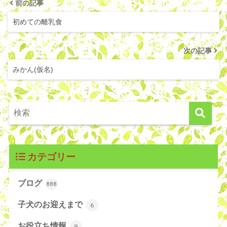
前の記事
初めての離乳食
次の記事
みかん(仮名)
カテゴリー
ブログ
888
子犬のお迎えまで
6
お役立ち情報
9