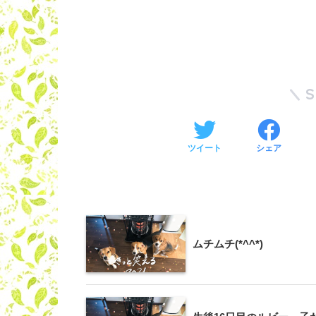
ツイート
シェア
ムチムチ(*^^*)