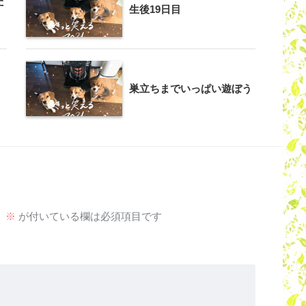
た
生後19日目
巣立ちまでいっぱい遊ぼう
。
※
が付いている欄は必須項目です