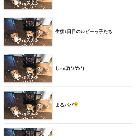
生後1日目のルビーっ子たち
しっぽ(*≧∀≦*)
まるパパ