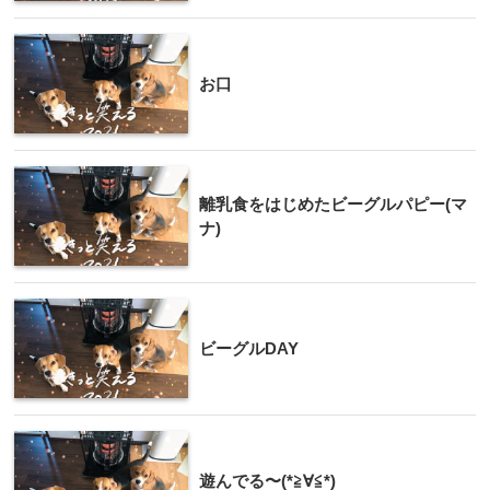
お口
離乳食をはじめたビーグルパピー(マ
ナ)
ビーグルDAY
遊んでる〜(*≧∀≦*)