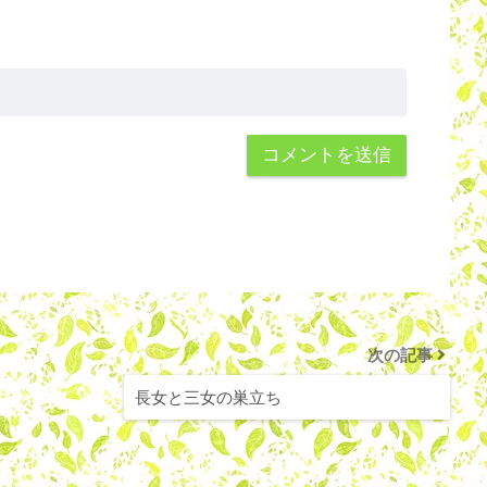
次の記事
長女と三女の巣立ち