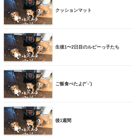
クッションマット
生後1〜2日目のルビーっ子たち
ご飯食べたよ(*´-`)
後1週間