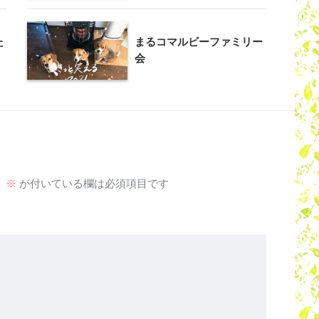
た
まるコマルビーファミリー
会
。
※
が付いている欄は必須項目です