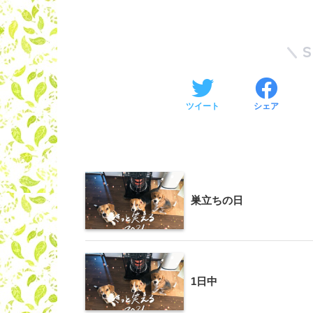
ツイート
シェア
巣立ちの日
1日中