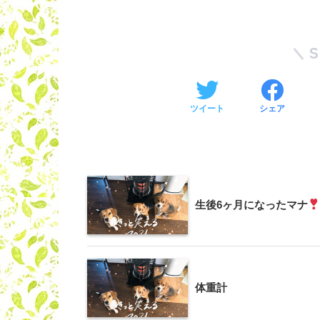
ツイート
シェア
生後6ヶ月になったマナ
体重計