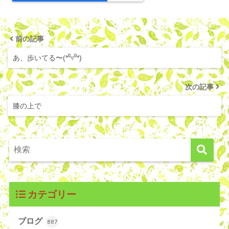
前の記事
あ、歩いてる〜(*⁰▿⁰*)
次の記事
膝の上で
カテゴリー
ブログ
887