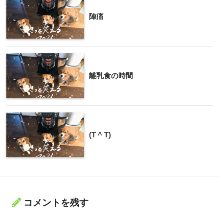
陣痛
離乳食の時間
(T ^ T)
コメントを残す