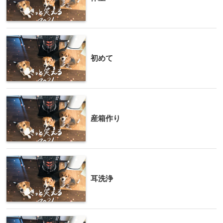
初めて
産箱作り
耳洗浄