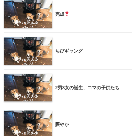
完成
ちびギャング
2男3女の誕生、コマの子供たち
賑やか