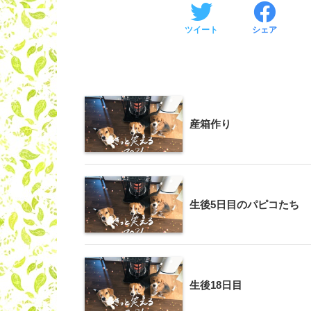
ツイート
シェア
産箱作り
生後5日目のパピコたち
生後18日目