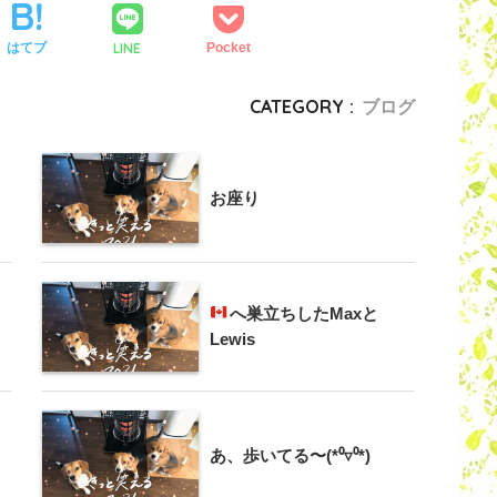
LINE
はてブ
Pocket
CATEGORY :
ブログ
お座り
へ巣立ちしたMaxと
Lewis
あ、歩いてる〜(*⁰▿⁰*)