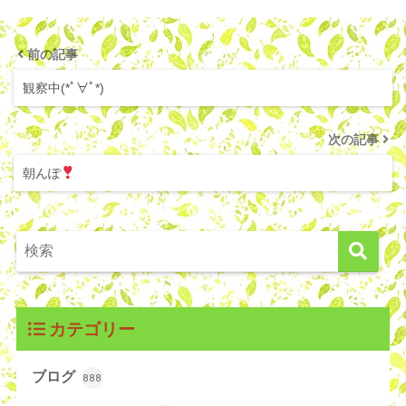
前の記事
観察中(*ﾟ∀ﾟ*)
次の記事
朝んぽ
カテゴリー
ブログ
888