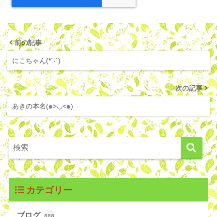
前の記事
にこちゃん(*´-`)
次の記事
あきの本名(๑>◡<๑)
カテゴリー
ブログ
888